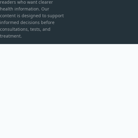
readers who want clearer
health information. Our
content is designed to support
informed decisions before
consultations, tests, and
treatment.
CATEGORIES
Explorarea Spațiului
Fără categorie
TOPICS
Fizică Cuantică
Inovații Tehnologice
MORE