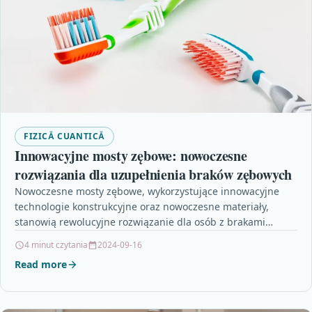
FIZICĂ CUANTICĂ
Innowacyjne mosty zębowe: nowoczesne
rozwiązania dla uzupełnienia braków zębowych
Nowoczesne mosty zębowe, wykorzystujące innowacyjne
technologie konstrukcyjne oraz nowoczesne materiały,
stanowią rewolucyjne rozwiązanie dla osób z brakami
zębowymi. Artykuł opisuje korzyści płynące z zastosowania…
4 minut czytania
2024-09-16
Read more