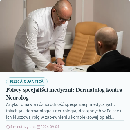
FIZICĂ CUANTICĂ
Polscy specjaliści medyczni: Dermatolog kontra
Neurolog
Artykuł omawia różnorodność specjalizacji medycznych,
takich jak dermatologia i neurologia, dostępnych w Polsce i
ich kluczową rolę w zapewnieniu kompleksowej opieki
zdrowotnej pacjentom. Autor…
4 minut czytania
2024-09-04