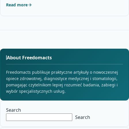
Read more
About Freedomacts
Freedomacts publikuje praktyczne artykuły o nowoczesnej
opiece zdrowotnej, diagnostyce medycznej i stomatologii,
pomagając czytelnikom lepiej rozumieć badania, zabiegi i
wybór specjalistycznych usług.
Search
Search