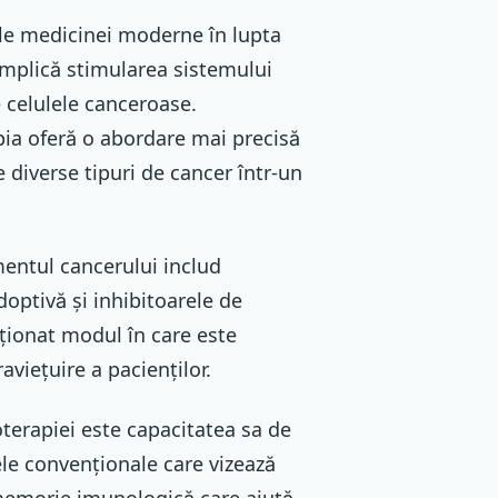
ale medicinei moderne în lupta
implică stimularea sistemului
e celulele canceroase.
ia oferă o abordare mai precisă
 diverse tipuri de cancer într-un
mentul cancerului includ
doptivă și inhibitoarele de
ționat modul în care este
aviețuire a pacienților.
terapiei este capacitatea sa de
le convenționale care vizează
 memorie imunologică care ajută