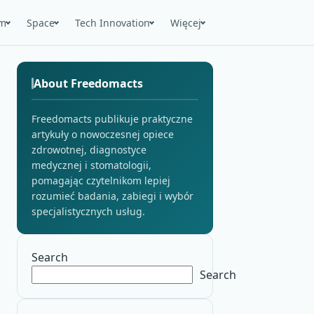
m
Space
Tech Innovation
Więcej
About Freedomacts
Freedomacts publikuje praktyczne
artykuły o nowoczesnej opiece
zdrowotnej, diagnostyce
medycznej i stomatologii,
pomagając czytelnikom lepiej
rozumieć badania, zabiegi i wybór
specjalistycznych usług.
Search
Search