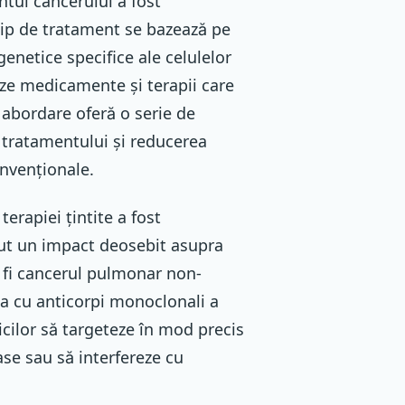
ntul cancerului a fost
 tip de tratament se bazează pe
enetice specifice ale celulelor
ze medicamente și terapii care
ă abordare oferă o serie de
a tratamentului și reducerea
onvenționale.
erapiei țintite a fost
avut un impact deosebit asupra
r fi cancerul pulmonar non-
ia cu anticorpi monoclonali a
cilor să targeteze în mod precis
se sau să interfereze cu