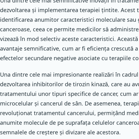
Una dintre cele mai semnificative inovații în tratame
dezvoltarea și implementarea terapiei țintite. Acest
identificarea anumitor caracteristici moleculare sau g
canceroase, ceea ce permite medicilor să administre
vizează în mod selectiv aceste caracteristici. Aceast
avantaje semnificative, cum ar fi eficiența crescută 
efectelor secundare negative asociate cu terapiile c
Una dintre cele mai impresionante realizări în cadrul t
dezvoltarea inhibitorilor de tirozin kinază, care au 
tratamentului unor tipuri specifice de cancer, cum a
microcelular și cancerul de sân. De asemenea, terap
revoluționat tratamentul cancerului, permițând medi
anumite molecule de pe suprafața celulelor canceroa
semnalele de creștere și divizare ale acestora.