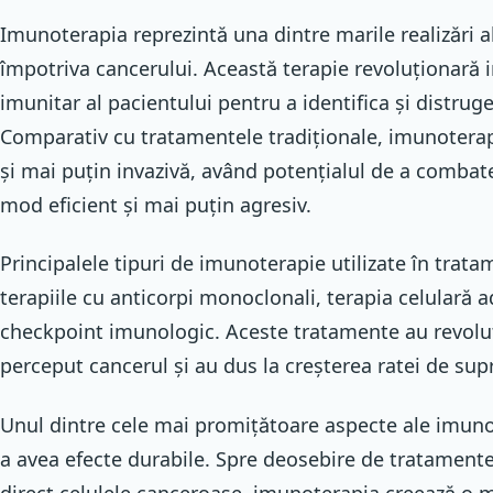
Imunoterapia reprezintă una dintre marile realizări 
împotriva cancerului. Această terapie revoluționară 
imunitar al pacientului pentru a identifica și distrug
Comparativ cu tratamentele tradiționale, imunoterap
și mai puțin invazivă, având potențialul de a combate
mod eficient și mai puțin agresiv.
Principalele tipuri de imunoterapie utilizate în trata
terapiile cu anticorpi monoclonali, terapia celulară a
checkpoint imunologic. Aceste tratamente au revolu
perceput cancerul și au dus la creșterea ratei de supr
Unul dintre cele mai promițătoare aspecte ale imuno
a avea efecte durabile. Spre deosebire de tratamente
direct celulele canceroase, imunoterapia creează o