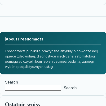
About Freedomacts
Freedomacts publikuje praktyczne artykuły o nowoczesnej
opiece zdrowotnej, diagnostyce medycznej i stomatologii,
pomagając czytelnikom lepiej rozumieć badania, zabiegi i
wybór specjalistycznych usług.
Search
Search
Ostatnie wpisy