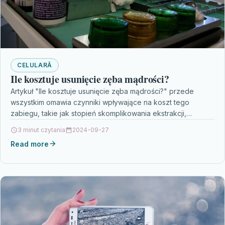
CELULARĂ
Ile kosztuje usunięcie zęba mądrości?
Artykuł "Ile kosztuje usunięcie zęba mądrości?" przede
wszystkim omawia czynniki wpływające na koszt tego
zabiegu, takie jak stopień skomplikowania ekstrakcji,
lokalizacja gabinetu stomatologicznego i…
3 minut czytania
2024-09-27
Read more