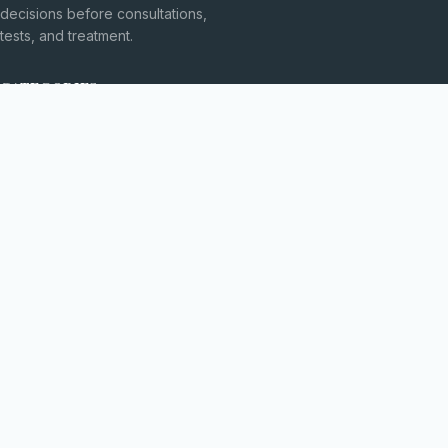
decisions before consultations,
tests, and treatment.
CATEGORIES
Explorarea Spațiului
Fără categorie
TOPICS
Fizică Cuantică
Inovații Tehnologice
MORE
Medicină Modernă