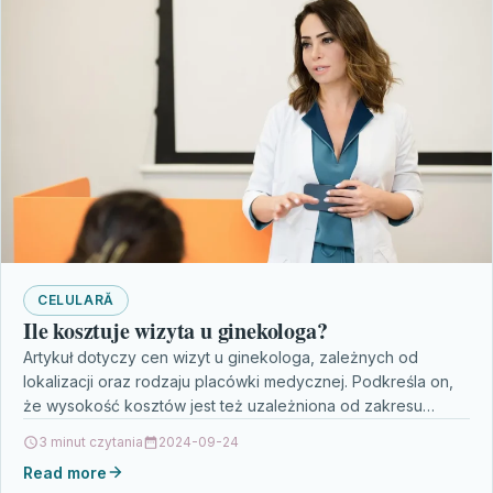
CELULARĂ
Ile kosztuje wizyta u ginekologa?
Artykuł dotyczy cen wizyt u ginekologa, zależnych od
lokalizacji oraz rodzaju placówki medycznej. Podkreśla on,
że wysokość kosztów jest też uzależniona od zakresu
świadczonych…
3 minut czytania
2024-09-24
Read more