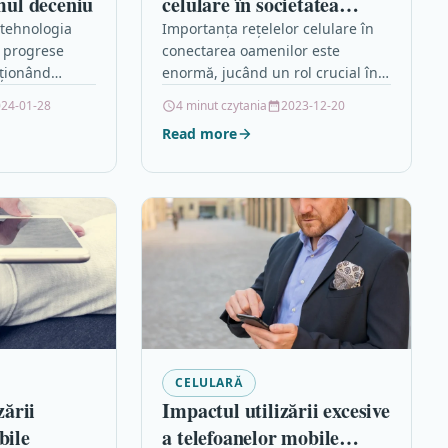
imul deceniu
celulare în societatea
modernă
 tehnologia
Importanța rețelelor celulare în
t progrese
conectarea oamenilor este
uționând
enormă, jucând un rol crucial în
nii comunică,
societatea modernă. Rețelele
24-01-28
4 minut czytania
2023-12-20
 și utilizează
celulare permit oamenilor să
Read more
e. Avansul
comunice, să acceseze
informații…
CELULARĂ
zării
Impactul utilizării excesive
bile
a telefoanelor mobile