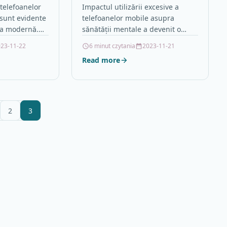
asupra sănătății mentale
i telefoanelor
Impactul utilizării excesive a
 sunt evidente
telefoanelor mobile asupra
ea modernă.
sănătății mentale a devenit o
im mereu
preocupare tot mai mare în
23-11-22
6 minut czytania
2023-11-21
nicăm rapid…
societatea modernă. Studiile
Read more
arată că petrecerea prea…
2
3