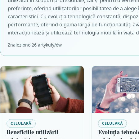
utile atât în scopuri profesionale, cât și pentru divertis
preferințe, oferind utilizatorilor posibilitatea de a alege
caracteristici. Cu evoluția tehnologică constantă, dispoz
performante, oferind o gamă largă de funcționalități a
interacționează și utilizează tehnologia mobilă în viața de
Znaleziono 26 artykuły/ów
CELULARĂ
CELULARĂ
Beneficiile utilizării
Evoluția tehnol