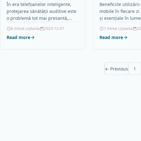
telefoanelor inteligente
În era telefoanelor inteligente,
Beneficiile utilizări
protejarea sănătății auditive este
mobile în fiecare zi
o problemă tot mai presantă,
și esențiale în lum
deoarece expunerea prelungită
Ele ne permit să f
6 minut czytania
2023-12-07
7 minut czytania
20
la sunete puternice provenite de
conectați, să comu
Read more
Read more
la aceste dispozitive…
← Previous
1