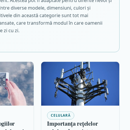
ment. Acestea pot fi adaptate pentru diferite nevoi și
 între diverse modele, dimensiuni, culori și
itivele din această categorie sunt tot mai
vansate, care transformă modul în care oamenii
 zi cu zi.
CELULARĂ
ogiilor
Importanța rețelelor