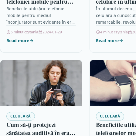
telefoniei mobile pentru
celulare în ult
mediul înconjurător
Beneficiile utilizării telefoniei
În ultimul deceniu,
mobile pentru mediul
celulară a cunoscu
înconjurător sunt evidente în era
remarcabile, revol
digitală în care trăim. Odată cu
modul în care oame
5 minut czytania
2024-01-29
4 minut czytania
20
dezvoltarea tehnologică,
accesează informații
Read more
Read more
telefoanele mobile au devenit
dispozitivele mobil
nu…
rețelei 5G…
CELULARĂ
CELULARĂ
Cum să-ți protejezi
Beneficiile utili
sănătatea auditivă în era
telefoanelor mo