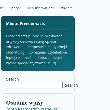
m
Space
Tech Innovation
Więcej
About Freedomacts
Freedomacts publikuje praktyczne
artykuły o nowoczesnej opiece
zdrowotnej, diagnostyce medycznej i
stomatologii, pomagając czytelnikom
lepiej rozumieć badania, zabiegi i
wybór specjalistycznych usług.
Search
Search
Ostatnie wpisy
Tooth Restoration in the UK: