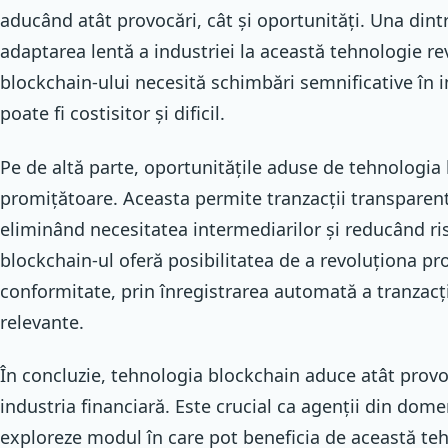
aducând atât provocări, cât și oportunități. Una dint
adaptarea lentă a industriei la această tehnologie 
blockchain-ului necesită schimbări semnificative în i
poate fi costisitor și dificil.
Pe de altă parte, oportunitățile aduse de tehnologia
promițătoare. Aceasta permite tranzacții transparente
eliminând necesitatea intermediarilor și reducând r
blockchain-ul oferă posibilitatea de a revoluționa p
conformitate, prin înregistrarea automată a tranzacți
relevante.
În concluzie, tehnologia blockchain aduce atât provoc
industria financiară. Este crucial ca agenții din dome
exploreze modul în care pot beneficia de această te