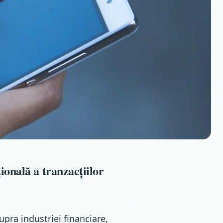
onală a tranzacțiilor
pra industriei financiare,