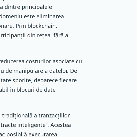
a dintre principalele
t domeniu este eliminarea
onare. Prin blockchain,
rticipanții din rețea, fără a
 reducerea costurilor asociate cu
au de manipulare a datelor. De
tate sporite, deoarece fiecare
abil în blocuri de date
radițională a tranzacțiilor
tracte inteligente”. Acestea
ac posibilă executarea