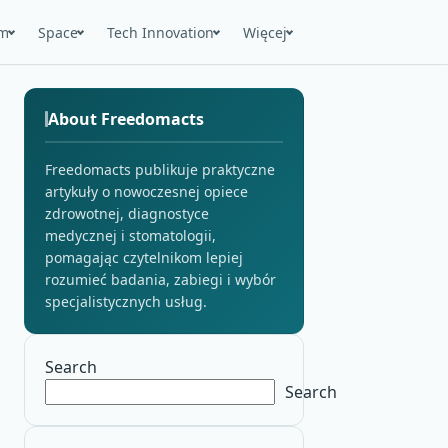
m
Space
Tech Innovation
Więcej
About Freedomacts
Freedomacts publikuje praktyczne
artykuły o nowoczesnej opiece
zdrowotnej, diagnostyce
medycznej i stomatologii,
pomagając czytelnikom lepiej
rozumieć badania, zabiegi i wybór
specjalistycznych usług.
Search
Search