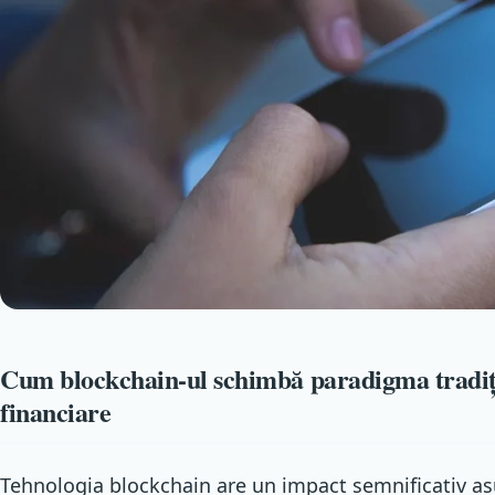
Cum blockchain-ul schimbă paradigma tradiți
financiare
Tehnologia blockchain are un impact semnificativ asu