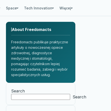
Space
Tech Innovation
Więcej
About Freedomacts
Freedomacts publikuje praktyczne
artykuły o nowoczesnej opiece
zdrowotnej, diagnostyce
medycznej i stomatologii,
pomagając czytelnikom lepiej
rozumieć badania, zabiegi i wybór
specjalistycznych usług.
Search
Search