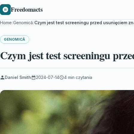
Freedomacts
Home
/
Genomică
/
Czym jest test screeningu przed usunięciem z
GENOMICĂ
Czym jest test screeningu prz
Daniel Smith
2024-07-14
4 min czytania