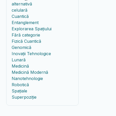
alternativă
celulară
Cuantică
Entanglement
Explorarea Spațiului
Fără categorie
Fizică Cuantică
Genomică
Inovații Tehnologice
Lunară
Medicină
Medicină Modernă
Nanotehnologie
Robotică
Spațiale
Superpoziție