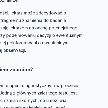
rozmiarze.
wości, lekarz może zdecydować o
a fragmentu znamienia do badania
alają lekarzom na ocenę potencjalnego
rzy podejmowaniu decyzji o ewentualnym
epiej poinformowani o ewentualnym
j obserwacji.
aniem znamion?
tnym etapem diagnostycznym w procesie
edną z głównych zalet tego testu jest
ch zmian skórnych, co umożliwia
iu screeningu istnieje możliwość