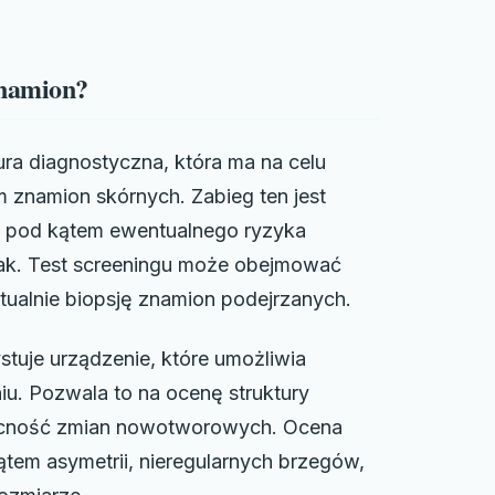
znamion?
ra diagnostyczna, która ma na celu
znamion skórnych. Zabieg ten jest
a pod kątem ewentualnego ryzyka
iak. Test screeningu może obejmować
ualnie biopsję znamion podejrzanych.
uje urządzenie, które umożliwia
u. Pozwala to na ocenę struktury
becność zmian nowotworowych. Ocena
ątem asymetrii, nieregularnych brzegów,