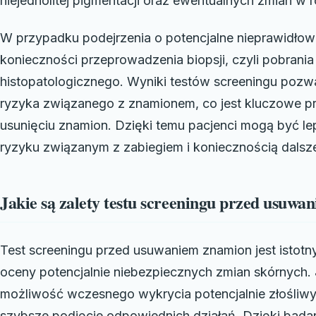
niejednolitej pigmentacji oraz ewentualnych zmian w 
W przypadku podejrzenia o potencjalne nieprawidło
konieczności przeprowadzenia biopsji, czyli pobrani
histopatologicznego. Wyniki testów screeningu pozw
ryzyka związanego z znamionem, co jest kluczowe p
usunięciu znamion. Dzięki temu pacjenci mogą być l
ryzyku związanym z zabiegiem i koniecznością dalsze
Jakie są zalety testu screeningu przed usuw
Test screeningu przed usuwaniem znamion jest isto
oceny potencjalnie niebezpiecznych zmian skórnych. J
możliwość wczesnego wykrycia potencjalnie złośliwy
szybsze podjęcie odpowiednich działań. Dzięki badan