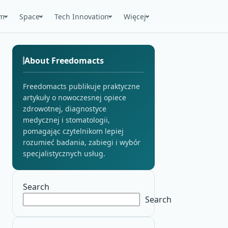
m
Space
Tech Innovation
Więcej
About Freedomacts
Freedomacts publikuje praktyczne
artykuły o nowoczesnej opiece
zdrowotnej, diagnostyce
medycznej i stomatologii,
pomagając czytelnikom lepiej
rozumieć badania, zabiegi i wybór
specjalistycznych usług.
Search
Search