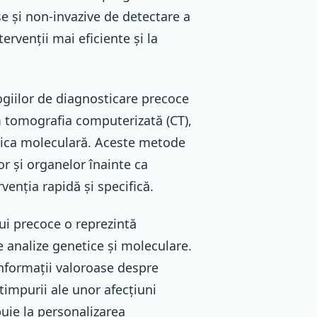
e și non-invazive de detectare a
tervenții mai eficiente și la
logiilor de diagnosticare precoce
m tomografia computerizată (CT),
tica moleculară. Aceste metode
or și organelor înainte ca
venția rapidă și specifică.
ui precoce o reprezintă
e analize genetice și moleculare.
informații valoroase despre
timpurii ale unor afecțiuni
uie la personalizarea