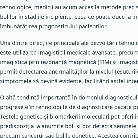
tehnologice, medicii au acum acces la metode precis
bolilor în stadiile incipiente, ceea ce poate duce la in
îmbunătățirea prognosticului pacienților.
Una dintre direcțiile principale ale dezvoltării tehno
este utilizarea imagisticii medicale avansate, precu
imagistica prin rezonanță magnetică (IRM) și imagis
permit detectarea anormalităților la nivelul țesuturil
simptomele să devină evidente, facilitând astfel inter
O altă tendință importantă în domeniul diagnosticul
progresele în tehnologiile de diagnosticare bazate p
Testele genetice și biomarkerii moleculari pot oferi 
predispoziția la anumite boli și pot detecta semnele 
precum cancerul sau bolile genetice. Acestea contrib