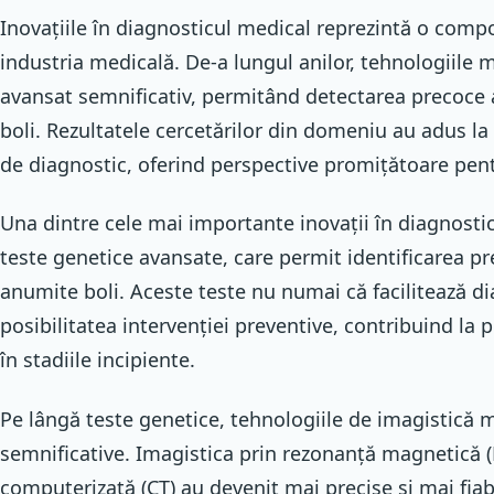
Inovațiile în diagnosticul medical reprezintă o compo
industria medicală. De-a lungul anilor, tehnologiile 
avansat semnificativ, permitând detectarea precoce a
boli. Rezultatele cercetărilor din domeniu au adus l
de diagnostic, oferind perspective promițătoare pentr
Una dintre cele mai importante inovații în diagnosti
teste genetice avansate, care permit identificarea pr
anumite boli. Aceste teste nu numai că facilitează di
posibilitatea intervenției preventive, contribuind la 
în stadiile incipiente.
Pe lângă teste genetice, tehnologiile de imagistică
semnificative. Imagistica prin rezonanță magnetică 
computerizată (CT) au devenit mai precise și mai fiabi