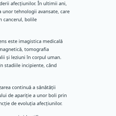
rii afecțiunilor. În ultimii ani,
a unor tehnologii avansate, care
m cancerul, bolile
sens este imagistica medicală
 magnetică, tomografia
i și leziuni în corpul uman.
n stadiile incipiente, când
zarea continuă a sănătății
lui de apariție a unor boli prin
cție de evoluția afecțiunilor.