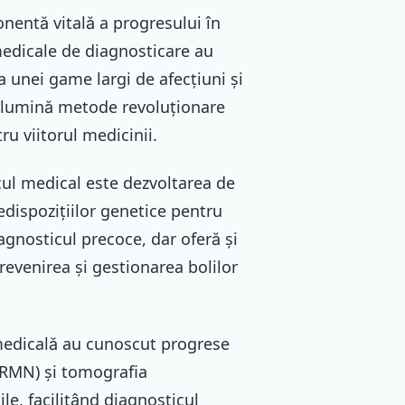
nentă vitală a progresului în
medicale de diagnosticare au
 unei game largi de afecțiuni și
a lumină metode revoluționare
u viitorul medicinii.
cul medical este dezvoltarea de
edispozițiilor genetice pentru
agnosticul precoce, dar oferă și
prevenirea și gestionarea bolilor
 medicală au cunoscut progrese
(RMN) și tomografia
le, facilitând diagnosticul