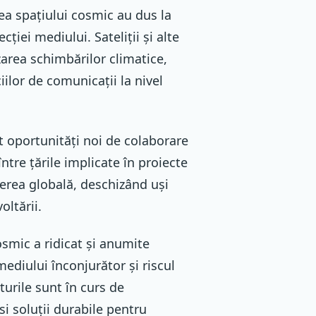
ea spațiului cosmic au dus la
ției mediului. Sateliții și alte
zarea schimbărilor climatice,
iilor de comunicații la nivel
 oportunități noi de colaborare
între țările implicate în proiecte
gerea globală, deschizând uși
oltării.
osmic a ridicat și anumite
ediului înconjurător și riscul
turile sunt în curs de
i soluții durabile pentru