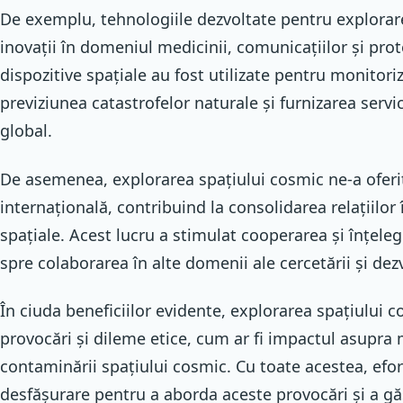
De exemplu, tehnologiile dezvoltate pentru explorar
inovații în domeniul medicinii, comunicațiilor și protec
dispozitive spațiale au fost utilizate pentru monitori
previziunea catastrofelor naturale și furnizarea servic
global.
De asemenea, explorarea spațiului cosmic ne-a oferit
internațională, contribuind la consolidarea relațiilor 
spațiale. Acest lucru a stimulat cooperarea și înțele
spre colaborarea în alte domenii ale cercetării și dezv
În ciuda beneficiilor evidente, explorarea spațiului c
provocări și dileme etice, cum ar fi impactul asupra m
contaminării spațiului cosmic. Cu toate acestea, efor
desfășurare pentru a aborda aceste provocări și a găs