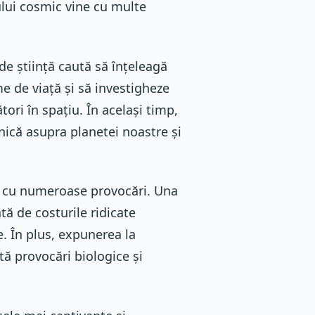
ului cosmic vine cu multe
de știință caută să înțeleagă
me de viață și să investigheze
tori în spațiu. În același timp,
nică asupra planetei noastre și
și cu numeroase provocări. Una
ă de costurile ridicate
e. În plus, expunerea la
ntă provocări biologice și