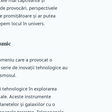
cele mai captivante și
 de provocări, perspectivele
e promițătoare și ar putea
pem locul în univers.
osmic
omeniu care a provocat o
 serie de inovații tehnologice au
osmosul.
i tehnologice în explorarea
iale. Aceste instrumente
lanetelor și galaxiilor cu o
escoapele terestre. Telescoapele