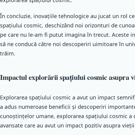
În concluzie, inovațiile tehnologice au jucat un rol ce
spațiului cosmic, deschizând noi orizonturi de cunoaș
pe care nu le-am fi putut imagina în trecut. Aceste in
să ne conducă către noi descoperiri uimitoare în univ
trăim.
Impactul explorării spațiului cosmic asupra v
Explorarea spațiului cosmic a avut un impact semnifi
a adus numeroase beneficii și descoperiri important
cunoștințelor umane, explorarea spațiului cosmic a d
avansate care au avut un impact pozitiv asupra vieții