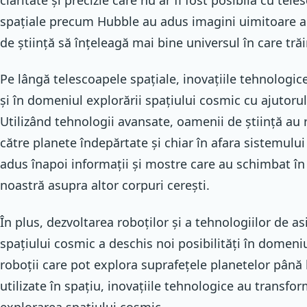
spațiale precum Hubble au adus imagini uimitoare a
de știință să înțeleagă mai bine universul în care tră
Pe lângă telescoapele spațiale, inovațiile tehnologic
și în domeniul explorării spațiului cosmic cu ajutorul
Utilizând tehnologii avansate, oamenii de știință au r
către planete îndepărtate și chiar în afara sistemului
adus înapoi informații și mostre care au schimbat 
noastră asupra altor corpuri cerești.
În plus, dezvoltarea roboților și a tehnologiilor de a
spațiului cosmic a deschis noi posibilități în domeniul
roboții care pot explora suprafețele planetelor până
utilizate în spațiu, inovațiile tehnologice au trans
explorarea spațiului cosmic.