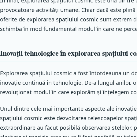
În final, explorarea spațiului cosmic este una dintre 
provocatoare activități umane. Chiar dacă este plină
oferite de explorarea spațiului cosmic sunt extrem d
schimba în mod fundamental modul în care ne perce
Inovații tehnologice în explorarea spațiului c
Explorarea spațiului cosmic a fost întotdeauna un d
inovație continuă în tehnologie. De-a lungul anilor, o
revoluționat modul în care explorăm și înțelegem c
Unul dintre cele mai importante aspecte ale inovație
spațiului cosmic este dezvoltarea telescoapelor spaț
extraordinare au făcut posibilă observarea stelelor, p
claritate și precizie care nu ar fi fost posibilă cu tel