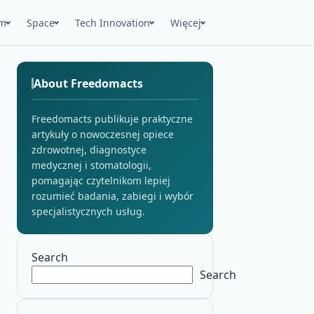
m
Space
Tech Innovation
Więcej
About Freedomacts
Freedomacts publikuje praktyczne
artykuły o nowoczesnej opiece
zdrowotnej, diagnostyce
medycznej i stomatologii,
pomagając czytelnikom lepiej
rozumieć badania, zabiegi i wybór
specjalistycznych usług.
Search
Search