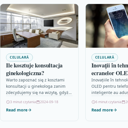
CELULARĂ
CELULARĂ
Ile kosztuje konsultacja
Inovații în teh
ginekologiczna?
ecranelor OLE
telefoanele inte
Warto zapoznać się z kosztami
Inovațiile în tehno
konsultacji u ginekologa zanim
OLED pentru telef
zdecydujemy się na wizytę, gdyż
inteligente au adus
ceny mogą się znacząco różnić w
beneficii semnificat
3 minut czytania
2024-09-18
6 minut czytania
2
zależności od wielu czynników,…
smartphone-urilor.
Read more
Read more
tehnologia LCD, e