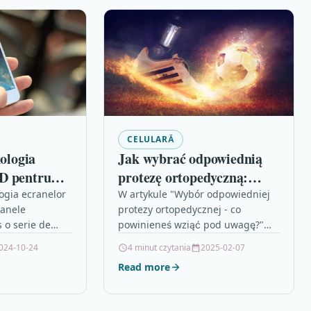
CELULARĂ
nologia
Jak wybrać odpowiednią
D pentru
protezę ortopedyczną:
ligente
Poradnik dla pacjentów
logia ecranelor
W artykule "Wybór odpowiedniej
oanele
protezy ortopedycznej - co
 o serie de
powinieneś wziąć pod uwagę?"
ive în industria
omawiane są kluczowe kwestie
024-10-24
4 minut czytania
2025-02-07
 Comparativ cu
związane z doborem protezy
Read more
cranele OLED…
ortopedycznej, które mogą
pomóc…