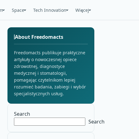
m
Space
Tech Innovation
Więcej
About Freedomacts
Freedomacts publikuje praktyczne
artykuły o nowoczesnej opiece
zdrowotnej, diagnostyce
medycznej i stomatologii,
pomagając czytelnikom lepiej
rozumieć badania, zabiegi i wybór
specjalistycznych usług.
Search
Search