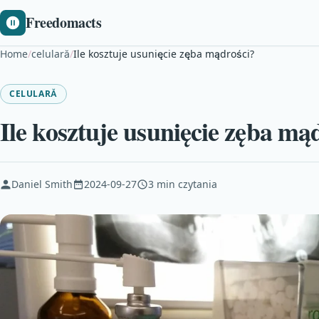
Freedomacts
Home
/
celulară
/
Ile kosztuje usunięcie zęba mądrości?
CELULARĂ
Ile kosztuje usunięcie zęba mą
Daniel Smith
2024-09-27
3 min czytania