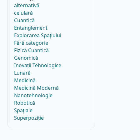
alternativă
celulară
Cuantică
Entanglement
Explorarea Spațiului
Fără categorie
Fizică Cuantică
Genomică
Inovații Tehnologice
Lunară
Medicină
Medicină Modernă
Nanotehnologie
Robotică
Spațiale
Superpoziție