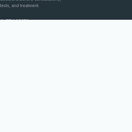
tests, and treatment.
CATEGORIES
Explorarea Spațiului
Fără categorie
TOPICS
Fizică Cuantică
Inovații Tehnologice
MORE
Medicină Modernă
© 2026
Freedomacts
. All rights reserved.