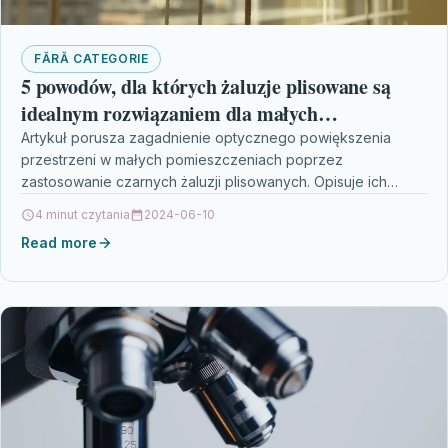
FĂRĂ CATEGORIE
5 powodów, dla których żaluzje plisowane są
idealnym rozwiązaniem dla małych
pomieszczeń
Artykuł porusza zagadnienie optycznego powiększenia
przestrzeni w małych pomieszczeniach poprzez
zastosowanie czarnych żaluzji plisowanych. Opisuje ich
zalety, takie jak możliwość stworzenia wrażenia większej
4 minut czytania
2024-06-10
przestrzeni,…
Read more