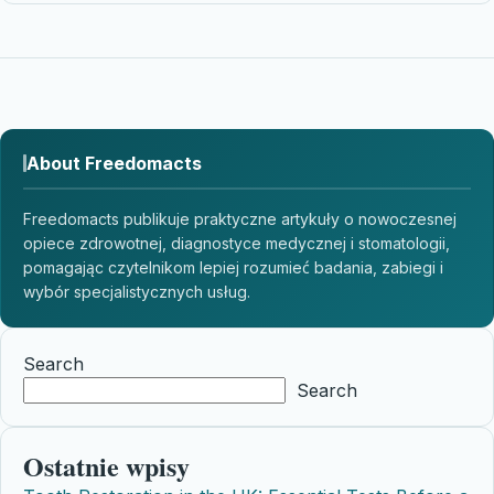
About Freedomacts
Freedomacts publikuje praktyczne artykuły o nowoczesnej
opiece zdrowotnej, diagnostyce medycznej i stomatologii,
pomagając czytelnikom lepiej rozumieć badania, zabiegi i
wybór specjalistycznych usług.
Search
Search
Ostatnie wpisy