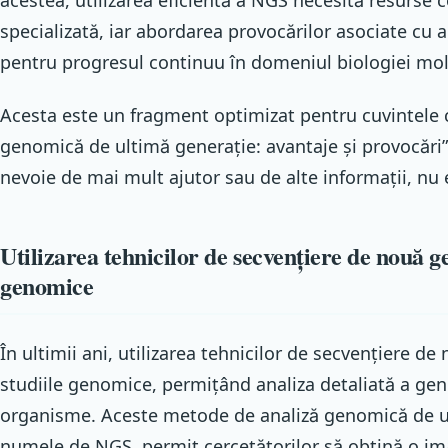
specializată, iar abordarea provocărilor asociate cu a
pentru progresul continuu în domeniul biologiei mol
Acesta este un fragment optimizat pentru cuvintele 
genomică de ultimă generație: avantaje și provocări”.
nevoie de mai mult ajutor sau de alte informații, nu 
Utilizarea tehnicilor de secvențiere de nouă ge
genomice
În ultimii ani, utilizarea tehnicilor de secvențiere d
studiile genomice, permițând analiza detaliată a ge
organisme. Aceste metode de analiză genomică de u
numele de NGS, permit cercetătorilor să obțină o im