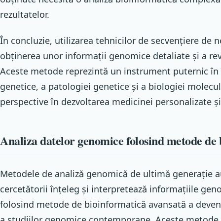
rezultatelor.
În concluzie, utilizarea tehnicilor de secvențiere de
obținerea unor informații genomice detaliate și a rev
Aceste metode reprezintă un instrument puternic în î
genetice, a patologiei genetice și a biologiei molecul
perspective în dezvoltarea medicinei personalizate și 
Analiza datelor genomice folosind metode de 
Metodele de analiză genomică de ultimă generație a
cercetătorii înțeleg și interpretează informațiile ge
folosind metode de bioinformatică avansată a deve
a studiilor genomice contemporane. Aceste metode a