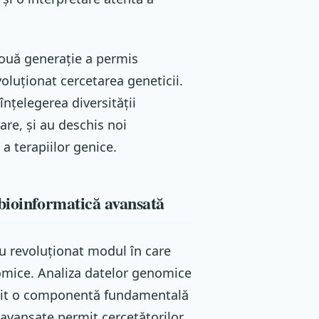
 nouă generație a permis
oluționat cercetarea geneticii.
nțelegerea diversității
are, și au deschis noi
a terapiilor genice.
bioinformatică avansată
u revoluționat modul în care
nomice. Analiza datelor genomice
nit o componentă fundamentală
vansate permit cercetătorilor