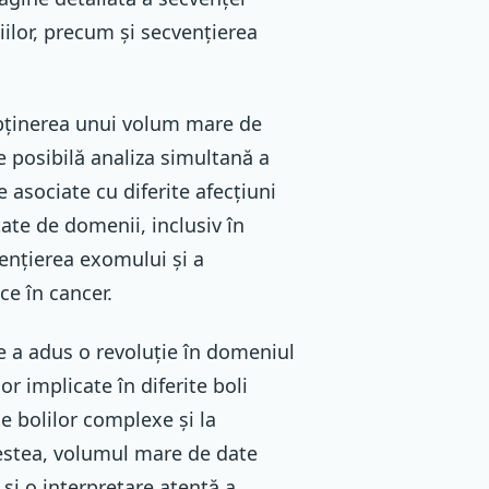
iilor, precum și secvențierea
obținerea unui volum mare de
e posibilă analiza simultană a
e asociate cu diferite afecțiuni
ate de domenii, inclusiv în
ențierea exomului și a
ce în cancer.
e a adus o revoluție în domeniul
or implicate în diferite boli
e bolilor complexe și la
cestea, volumul mare de date
și o interpretare atentă a