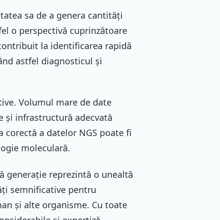
tatea sa de a genera cantități
tfel o perspectivă cuprinzătoare
ntribuit la identificarea rapidă
ând astfel diagnosticul și
ative. Volumul mare de date
 și infrastructură adecvată
a corectă a datelor NGS poate fi
ologie moleculară.
ă generație reprezintă o unealtă
ți semnificative pentru
n și alte organisme. Cu toate
onsiderabile și expertiză