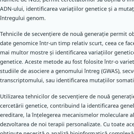
ADN-ului, identificarea variațiilor genetice și a mutaț
întregului genom.
Tehnicile de secvențiere de nouă generație permit 
date genomice într-un timp relativ scurt, ceea ce fac
mai multor mostre și identificarea variațiilor genetic
genetice. Aceste metode au fost folosite într-o variet
studiile de asociere a genomului întreg (GWAS), secv
transcriptomului, sau identificarea mutațiilor somati
Utilizarea tehnicilor de secvențiere de nouă generați
cercetării genetice, contribuind la identificarea genel
ereditare, la înțelegerea mecanismelor moleculare al
dezvoltarea de noi terapii personalizate. Cu toate a
obținute necesită o analiză bioinformatică complexă 