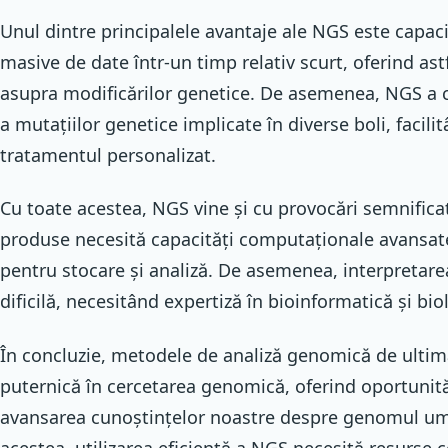
Unul dintre principalele avantaje ale NGS este capaci
masive de date într-un timp relativ scurt, oferind as
asupra modificărilor genetice. De asemenea, NGS a co
a mutațiilor genetice implicate în diverse boli, facilit
tratamentul personalizat.
Cu toate acestea, NGS vine și cu provocări semnific
produse necesită capacități computaționale avansate
pentru stocare și analiză. De asemenea, interpretare
dificilă, necesitând expertiză în bioinformatică și bi
În concluzie, metodele de analiză genomică de ultim
puternică în cercetarea genomică, oferind oportunită
avansarea cunoștințelor noastre despre genomul uma
acestea, utilizarea eficientă a NGS necesită resurse c