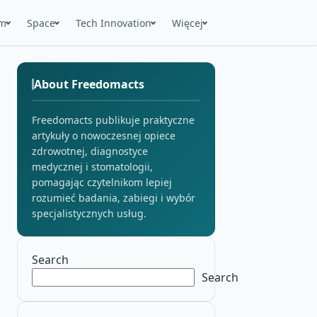
m
Space
Tech Innovation
Więcej
About Freedomacts
Freedomacts publikuje praktyczne
artykuły o nowoczesnej opiece
zdrowotnej, diagnostyce
medycznej i stomatologii,
pomagając czytelnikom lepiej
rozumieć badania, zabiegi i wybór
specjalistycznych usług.
Search
Search