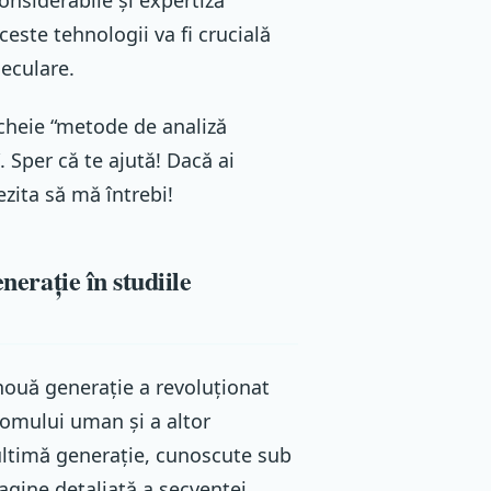
ceste tehnologii va fi crucială
eculare.
cheie “metode de analiză
 Sper că te ajută! Dacă ai
ezita să mă întrebi!
nerație în studiile
e nouă generație a revoluționat
nomului uman și a altor
ltimă generație, cunoscute sub
agine detaliată a secvenței