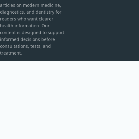
articles on modern medicine,
diagnostics, and dentistry for
readers who want clearer
health information. Our
content is designed to support
informed decisions before
consultations, tests, and
treatment.
CATEGORIES
Explorarea Spațiului
Fără categorie
TOPICS
Fizică Cuantică
Inovații Tehnologice