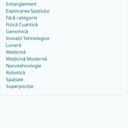
Entanglement
Explorarea Spațiului
Fără categorie
Fizică Cuantică
Genomică
Inovații Tehnologice
Lunară
Medicină
Medicină Modernă
Nanotehnologie
Robotică
Spațiale
Superpoziție