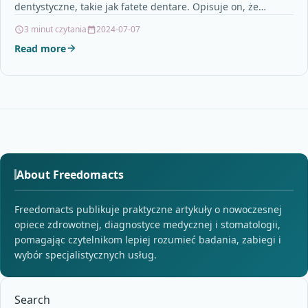
dentystyczne, takie jak fatete dentare. Opisuje on, że
leczenie dentystyczne…
3 minut czytania
2024-07-07
Read more
About Freedomacts
Freedomacts publikuje praktyczne artykuły o nowoczesnej
opiece zdrowotnej, diagnostyce medycznej i stomatologii,
pomagając czytelnikom lepiej rozumieć badania, zabiegi i
wybór specjalistycznych usług.
Search