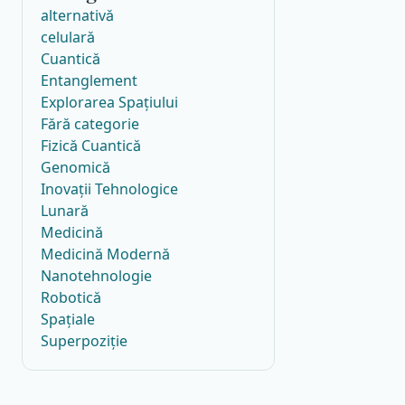
alternativă
celulară
Cuantică
Entanglement
Explorarea Spațiului
Fără categorie
Fizică Cuantică
Genomică
Inovații Tehnologice
Lunară
Medicină
Medicină Modernă
Nanotehnologie
Robotică
Spațiale
Superpoziție