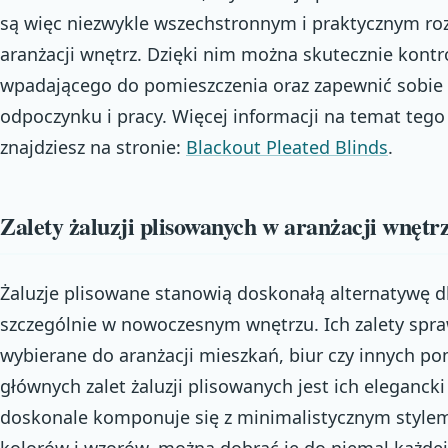
są więc niezwykle wszechstronnym i praktycznym r
aranżacji wnętrz. Dzięki nim można skutecznie kontr
wpadającego do pomieszczenia oraz zapewnić sobie
odpoczynku i pracy. Więcej informacji na temat tego
znajdziesz na stronie:
Blackout Pleated Blinds
.
Zalety żaluzji plisowanych w aranżacji wnętr
Żaluzje plisowane stanowią doskonałą alternatywę dla
szczególnie w nowoczesnym wnętrzu. Ich zalety sprawi
wybierane do aranżacji mieszkań, biur czy innych p
głównych zalet żaluzji plisowanych jest ich eleganck
doskonale komponuje się z minimalistycznym stylem
kolorów i wzorów, można dobrać je do niemal każdej 