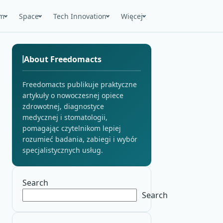
m
Space
Tech Innovation
Więcej
About Freedomacts
Freedomacts publikuje praktyczne
artykuły o nowoczesnej opiece
zdrowotnej, diagnostyce
medycznej i stomatologii,
pomagając czytelnikom lepiej
rozumieć badania, zabiegi i wybór
specjalistycznych usług.
Search
Search