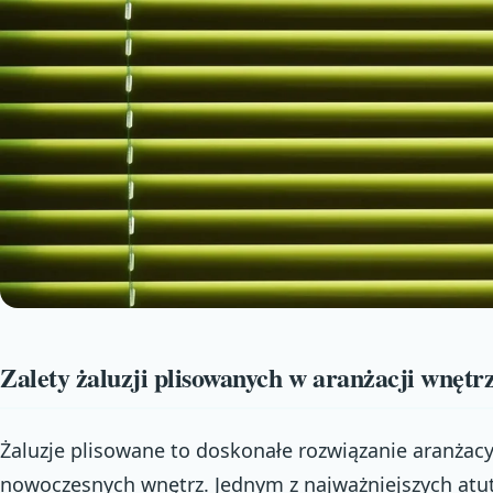
Zalety żaluzji plisowanych w aranżacji wnętr
Żaluzje plisowane to doskonałe rozwiązanie aranżacyj
nowoczesnych wnętrz. Jednym z najważniejszych atu