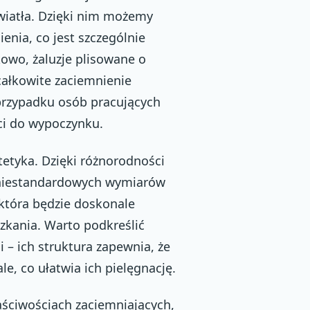
światła. Dzięki nim możemy
nia, co jest szczególnie
kowo, żaluzje plisowane o
całkowite zaciemnienie
 przypadku osób pracujących
ci do wypoczynku.
stetyka. Dzięki różnorodności
 niestandardowych wymiarów
która będzie doskonale
zkania. Warto podkreślić
i – ich struktura zapewnia, że
le, co ułatwia ich pielęgnację.
łaściwościach zaciemniających,