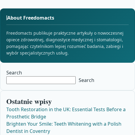
About Freedomacts
Freedomacts publikuje praktyczne artykuły o nowoczesnej
opiece zdrowotnej, diagnostyce medycznej i stomatologii,
pomagając czytelnikom lepiej rozumieć badania, zabiegi i
wybór specjalistycznych usług.
Search
Search
Ostatnie wpisy
Tooth Restoration in the UK: Essential Tests Before a
Prosthetic Bridge
Brighten Your Smile: Teeth Whitening with a Polish
Dentist in Coventry