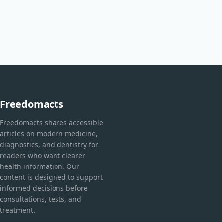
Freedomacts
Freedomacts shares accessible
articles on modern medicine,
diagnostics, and dentistry for
readers who want clearer
health information. Our
content is designed to support
informed decisions before
consultations, tests, and
treatment.