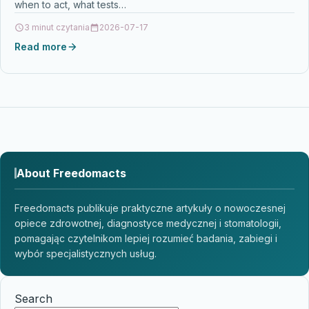
when to act, what tests…
3 minut czytania
2026-07-17
Read more
About Freedomacts
Freedomacts publikuje praktyczne artykuły o nowoczesnej
opiece zdrowotnej, diagnostyce medycznej i stomatologii,
pomagając czytelnikom lepiej rozumieć badania, zabiegi i
wybór specjalistycznych usług.
Search