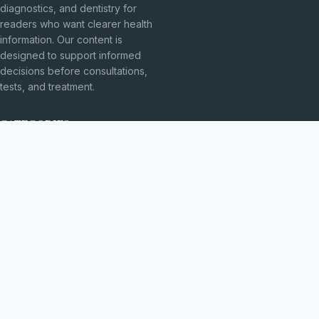
diagnostics, and dentistry for
readers who want clearer health
information. Our content is
designed to support informed
decisions before consultations,
tests, and treatment.
CATEGORIES
Explorarea Spațiului
Fără categorie
TOPICS
Fizică Cuantică
Inovații Tehnologice
MORE