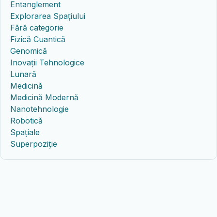
Entanglement
Explorarea Spațiului
Fără categorie
Fizică Cuantică
Genomică
Inovații Tehnologice
Lunară
Medicină
Medicină Modernă
Nanotehnologie
Robotică
Spațiale
Superpoziție