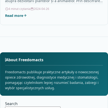
asupra dezvoltării plantelor și a animalelor. Prin descifrarea
informației genetice,…
4 minut czytania
2024-04-26
Read more
About Freedomacts
Freedomacts publikuje praktyczne artykuły o nowoczesnej
opiece zdrowotnej, diagnostyce medycznej i stomatologii,
pomagając czytelnikom lepiej rozumieć badania, zabiegi i
wybór specjalistycznych usług.
Search