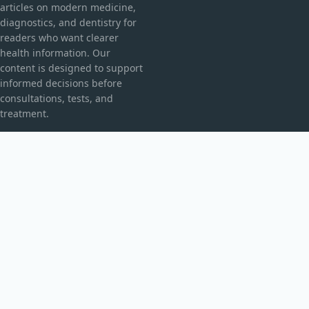
articles on modern medicine,
diagnostics, and dentistry for
readers who want clearer
health information. Our
content is designed to support
informed decisions before
consultations, tests, and
treatment.
CATEGORIES
Explorarea Spațiului
Fără categorie
TOPICS
Fizică Cuantică
Inovații Tehnologice