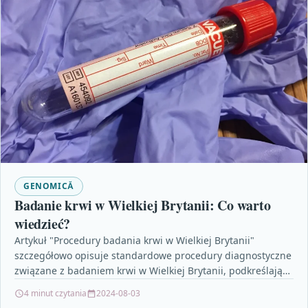
GENOMICĂ
Badanie krwi w Wielkiej Brytanii: Co warto
wiedzieć?
Artykuł "Procedury badania krwi w Wielkiej Brytanii"
szczegółowo opisuje standardowe procedury diagnostyczne
związane z badaniem krwi w Wielkiej Brytanii, podkreślając
restrykcyjne standardy bezpieczeństwa i…
4 minut czytania
2024-08-03