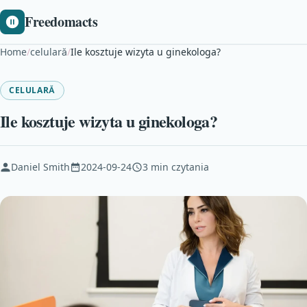
Freedomacts
Home
/
celulară
/
Ile kosztuje wizyta u ginekologa?
CELULARĂ
Ile kosztuje wizyta u ginekologa?
Daniel Smith
2024-09-24
3 min czytania