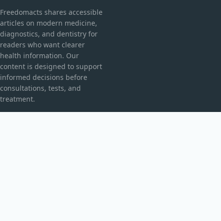
Freedomacts shares accessible
articles on modern medicine,
diagnostics, and dentistry for
readers who want clearer
health information. Our
content is designed to support
informed decisions before
consultations, tests, and
treatment.
CATEGORIES
Explorarea Spațiului
Fără categorie
TOPICS
Fizică Cuantică