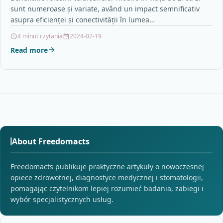
sunt numeroase și variate, având un impact semnificativ
asupra eficienței și conectivității în lumea…
4 minut czytania
2024-02-19
Read more
About Freedomacts
Freedomacts publikuje praktyczne artykuły o nowoczesnej
opiece zdrowotnej, diagnostyce medycznej i stomatologii,
pomagając czytelnikom lepiej rozumieć badania, zabiegi i
wybór specjalistycznych usług.