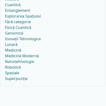
Cuantică
Entanglement
Explorarea Spațiului
Fără categorie
Fizică Cuantică
Genomică
Inovații Tehnologice
Lunară
Medicină
Medicină Modernă
Nanotehnologie
Robotică
Spațiale
Superpoziție