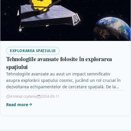
EXPLORAREA SPAȚIULUI
Tehnologiile avansate folosite în explorarea
spațiului
Tehnologiile avansate au avut un impact semnificativ
asupra explorării spațiului cosmic, jucând un rol crucial în
dezvoltarea echipamentelor de cercetare spațială. De la
telescoape…
4 minut czytania
2024-03-11
Read more