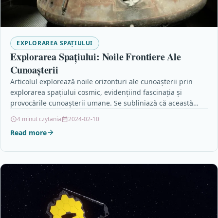
EXPLORAREA SPAȚIULUI
Explorarea Spațiului: Noile Frontiere Ale
Cunoașterii
Articolul explorează noile orizonturi ale cunoașterii prin
explorarea spațiului cosmic, evidențiind fascinația și
provocările cunoașterii umane. Se subliniază că această
aventură aduce perspective noi…
4 minut czytania
2024-02-10
Read more