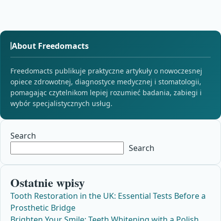
About Freedomacts
Freedomacts publikuje praktyczne artykuły o nowoczesnej
opiece zdrowotnej, diagnostyce medycznej i stomatologii,
pomagając czytelnikom lepiej rozumieć badania, zabiegi i
wybór specjalistycznych usług.
Search
Search
Ostatnie wpisy
Tooth Restoration in the UK: Essential Tests Before a
Prosthetic Bridge
Brighten Your Smile: Teeth Whitening with a Polish