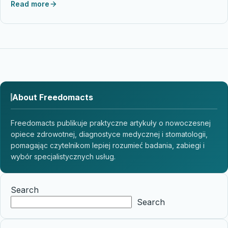
Read more
About Freedomacts
Freedomacts publikuje praktyczne artykuły o nowoczesnej
opiece zdrowotnej, diagnostyce medycznej i stomatologii,
pomagając czytelnikom lepiej rozumieć badania, zabiegi i
wybór specjalistycznych usług.
Search
Search