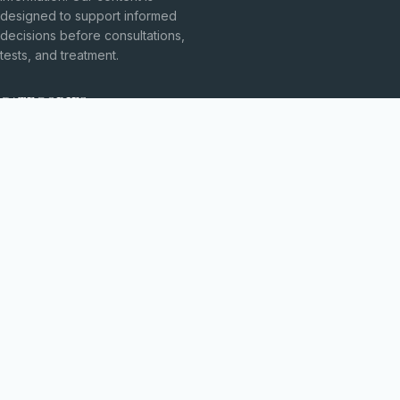
designed to support informed
decisions before consultations,
tests, and treatment.
CATEGORIES
Explorarea Spațiului
Fără categorie
TOPICS
Fizică Cuantică
Inovații Tehnologice
MORE
Medicină Modernă