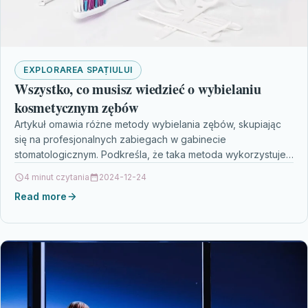
EXPLORAREA SPAȚIULUI
Wszystko, co musisz wiedzieć o wybielaniu
kosmetycznym zębów
Artykuł omawia różne metody wybielania zębów, skupiając
się na profesjonalnych zabiegach w gabinecie
stomatologicznym. Podkreśla, że taka metoda wykorzystuje
profesjonalne preparaty i nowoczesne technologie…
4 minut czytania
2024-12-24
Read more