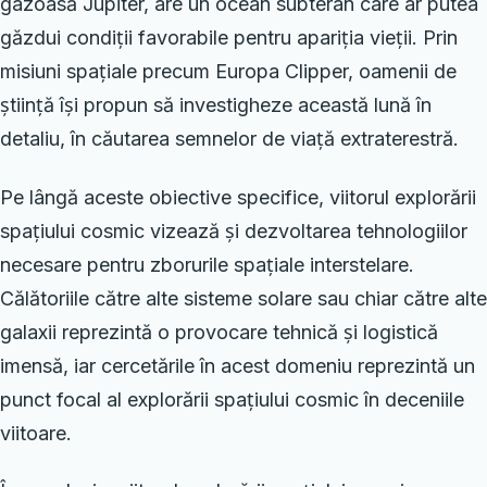
gazoasă Jupiter, are un ocean subteran care ar putea
găzdui condiții favorabile pentru apariția vieții. Prin
misiuni spațiale precum Europa Clipper, oamenii de
știință își propun să investigheze această lună în
detaliu, în căutarea semnelor de viață extraterestră.
Pe lângă aceste obiective specifice, viitorul explorării
spațiului cosmic vizează și dezvoltarea tehnologiilor
necesare pentru zborurile spațiale interstelare.
Călătoriile către alte sisteme solare sau chiar către alte
galaxii reprezintă o provocare tehnică și logistică
imensă, iar cercetările în acest domeniu reprezintă un
punct focal al explorării spațiului cosmic în deceniile
viitoare.