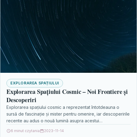
EXPLORAREA SPAȚIULUI
Explorarea Spațiului Cosmic – Noi Frontiere și
Descoperiri
Explorarea spațiului cosmic a reprezentat întotdeauna o
sursă de fascinație și mister pentru omenire, iar descoperirile
recente au adus o nouă lumină asupra acestui…
6 minut czytania
2023-11-14